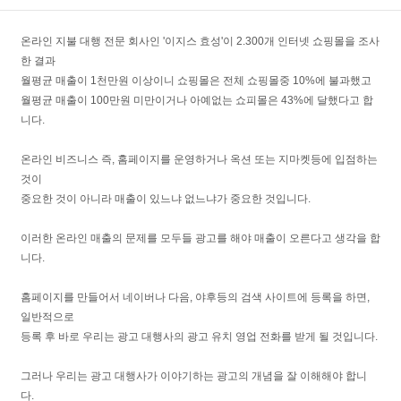
온라인 지불 대행 전문 회사인 '이지스 효성'이 2.300개 인터넷 쇼핑몰을 조사
한 결과
월평균 매출이 1천만원 이상이니 쇼핑몰은 전체 쇼핑몰중 10%에 불과했고
월평균 매출이 100만원 미만이거나 아예없는 쇼피몰은 43%에 달했다고 합
니다.
온라인 비즈니스 즉, 홈페이지를 운영하거나 옥션 또는 지마켓등에 입점하는
것이
중요한 것이 아니라 매출이 있느냐 없느냐가 중요한 것입니다.
이러한 온라인 매출의 문제를 모두들 광고를 해야 매출이 오른다고 생각을 합
니다.
홈페이지를 만들어서 네이버나 다음, 야후등의 검색 사이트에 등록을 하면,
일반적으로
등록 후 바로 우리는 광고 대행사의 광고 유치 영업 전화를 받게 될 것입니다.
그러나 우리는 광고 대행사가 이야기하는 광고의 개념을 잘 이해해야 합니
다.