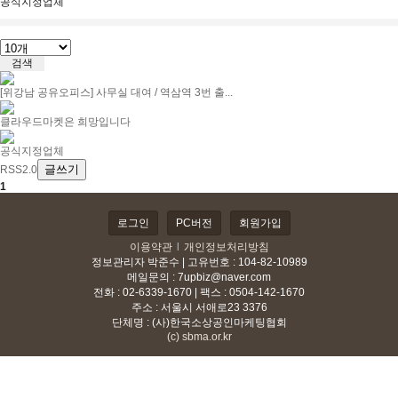
공식지정업체
[위강남 공유오피스] 사무실 대여 / 역삼역 3번 출...
클라우드마켓은 희망입니다
공식지정업체
글쓰기
RSS2.0
1
로그인
PC버전
회원가입
이용약관
l
개인정보처리방침
정보관리자 박준수 | 고유번호 : 104-82-10989
메일문의 :
7upbiz@naver.com
전화 : 02-6339-1670 | 팩스 : 0504-142-1670
주소 : 서울시 서애로23 3376
단체명 : (사)한국소상공인마케팅협회
(c) sbma.or.kr