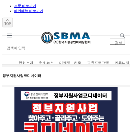
본문 바로가기
메인메뉴 바로가기
협회소개
협회뉴스
마케팅노하우
교육프로그램
커뮤니티
창업지도사
점포개발전문가
광고기획지도사
마케팅지도사
정부지원사업코디네이터