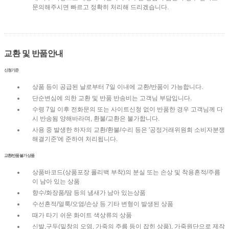
문의해주시면 빠르고 정확히 처리해 드리겠습니다.
교환 및 반품안내
신청기준
상품 등이 공급된 날로부터 7일 이내에 교환/반품이 가능합니다.
단순변심에 의한 교환 및 반품 반송비는 고객님 부담입니다.
수령 7일 이후 전화문의 또는 사이트신청 없이 반품한 경우 고객님께 다
시 반송됨 양해바라며, 환불/교환은 불가합니다.
사용 중 발생한 하자의 교환/환불/수리 등은 '공정거래위원회 소비자분쟁
해결기준'에 준하여 처리됩니다.
교환/반품 불가 상품
상품바코드(상품포장 폴리백 부착)의 분실 또는 손상 및 착용흔적/주름
이 남아 있는 상품
향수/화장품/땀 등의 냄새가 남아 있는상품
수선흔적/얼룩/오염/손상 등 기타 변형이 발생된 상품
때가 타기 쉬운 화이트 색상류의 상품
신발,구두(밑창의 오염, 가죽의 주름 등이 잡힌 상품), 가죽원단으로 제작