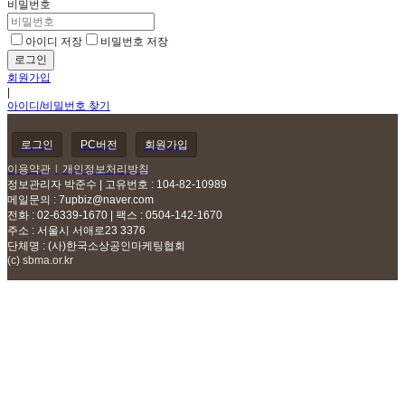
비밀번호
아이디 저장
비밀번호 저장
회원가입
|
아이디/비밀번호 찾기
로그인
PC버전
회원가입
이용약관
l
개인정보처리방침
정보관리자 박준수 | 고유번호 : 104-82-10989
메일문의 :
7upbiz@naver.com
전화 : 02-6339-1670 | 팩스 : 0504-142-1670
주소 : 서울시 서애로23 3376
단체명 : (사)한국소상공인마케팅협회
(c) sbma.or.kr